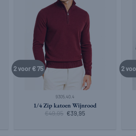
2 voor € 75
2 voo
+
+
9305.40.4
1/4 Zip katoen Wijnrood
€
49,95
Oorspronkelijke
Huidige
€
39,95
prijs
prijs
was:
is:
€49,95.
€39,95.