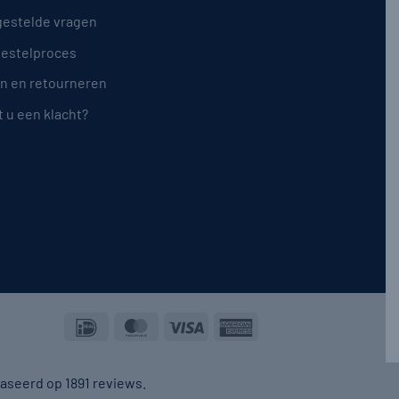
gestelde vragen
bestelproces
en en retourneren
 u een klacht?
IDeal
MasterCard
Visa
American
Express
baseerd op 1891 reviews.