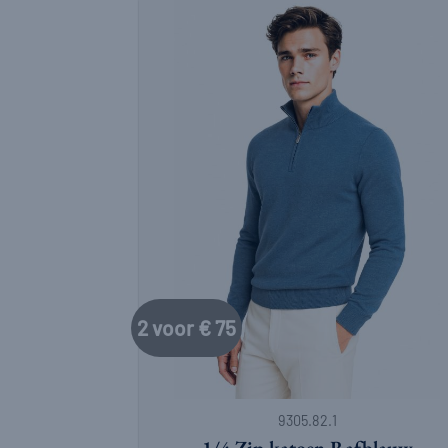
2 voor € 75
+
9305.82.1