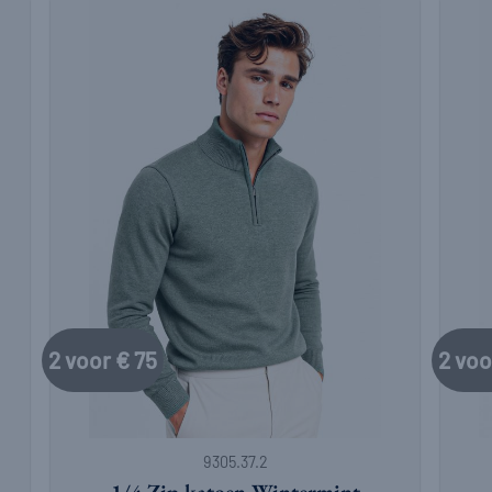
2 voor € 75
2 voo
+
+
9305.37.2