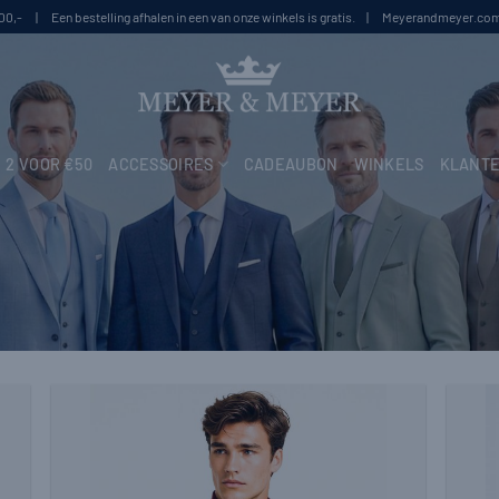
100,- | Een bestelling afhalen in een van onze winkels is gratis. | Meyerandmeyer.com i
2 VOOR €50
ACCESSOIRES
CADEAUBON
WINKELS
KLANTE