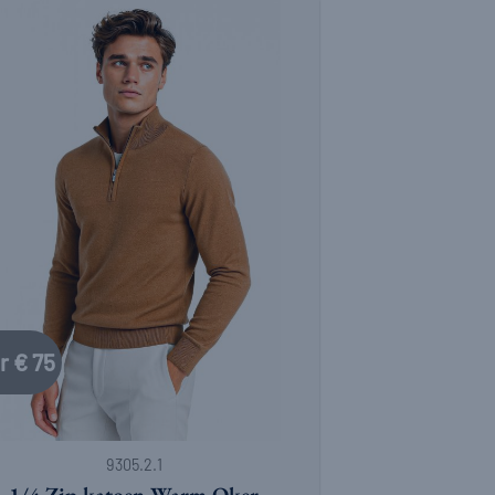
r € 75
9305.2.1