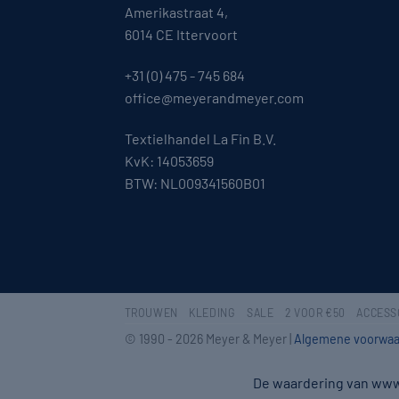
Amerikastraat 4,
6014 CE Ittervoort
+31 (0) 475 - 745 684
office@meyerandmeyer.com
Textielhandel La Fin B.V.
KvK: 14053659
BTW: NL009341560B01
TROUWEN
KLEDING
SALE
2 VOOR €50
ACCESS
© 1990 - 2026 Meyer & Meyer |
Algemene voorwaa
De waardering van ww