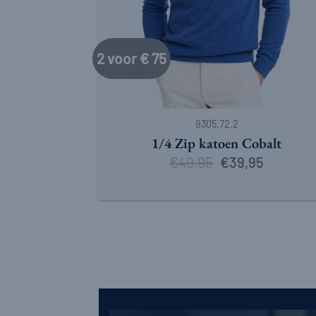
2 voor € 75
+
9305.72.2
1/4 Zip katoen Cobalt
€
49,95
Oorspronkelijke
Huidige
€
39,95
prijs
prijs
was:
is:
€49,95.
€39,95.