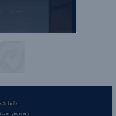
p & Info
act en gegevens