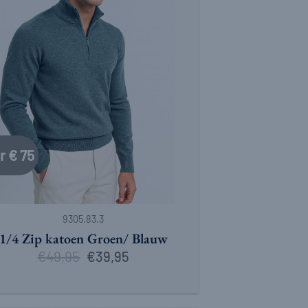
r € 75
9305.83.3
1/4 Zip katoen Groen/ Blauw
€
49,95
Oorspronkelijke
Huidige
€
39,95
prijs
prijs
was:
is:
€49,95.
€39,95.