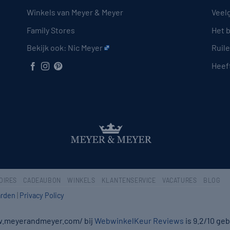
Winkels van Meyer & Meyer
Veel
Family Stores
Het 
Bekijk ook:
Nic Meyer
Ruil
Heeft
OIRES
CADEAUBON
WINKELS
KLANTENSERVICE
VACATURES
BLOG
rden
|
Privacy Policy
w.meyerandmeyer.com/ bij
WebwinkelKeur Reviews
is 9.2/10 ge