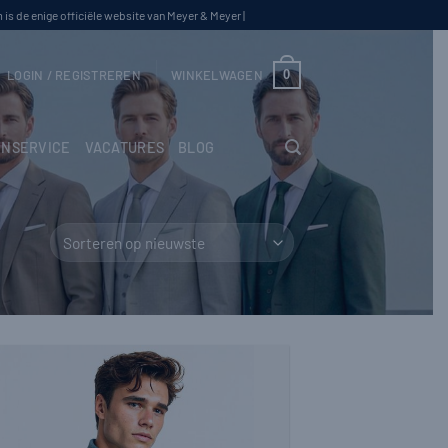
s de enige officiële website van Meyer & Meyer |
0
LOGIN / REGISTREREN
WINKELWAGEN
NSERVICE
VACATURES
BLOG