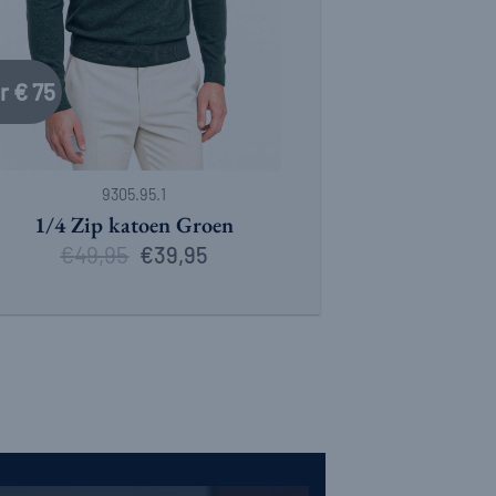
r € 75
9305.95.1
1/4 Zip katoen Groen
€
49,95
Oorspronkelijke
Huidige
€
39,95
prijs
prijs
was:
is:
€49,95.
€39,95.