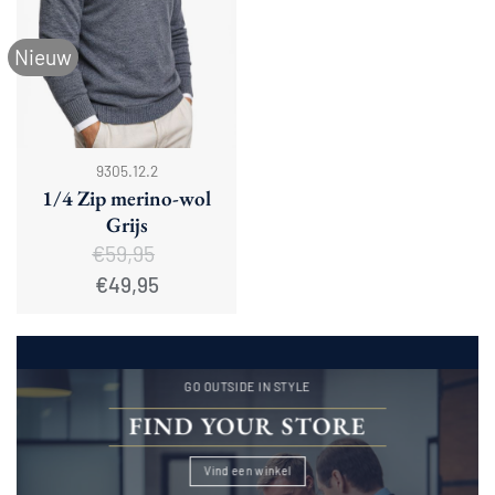
Nieuw
9305.12.2
1/4 Zip merino-wol
Grijs
€
59,95
Oorspronkelijke
Huidige
€
49,95
prijs
prijs
was:
is:
€59,95.
€49,95.
GO OUTSIDE IN STYLE
FIND YOUR STORE
Vind een winkel