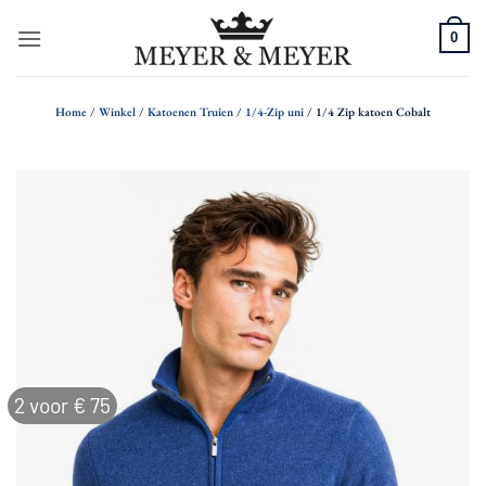
Ga
0
naar
inhoud
Home
/
Winkel
/
Katoenen Truien
/
1/4-Zip uni
/
1/4 Zip katoen Cobalt
2 voor € 75