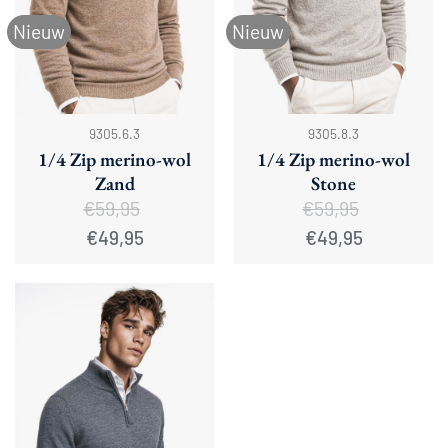
Nieuw
Nieuw
9305.6.3
9305.8.3
1/4 Zip merino-wol
1/4 Zip merino-wol
Zand
Stone
€
59,95
€
59,95
Oorspronkelijke
Huidige
Oorspronkelijke
Huidige
€
49,95
€
49,95
prijs
prijs
prijs
prijs
was:
is:
was:
is:
€59,95.
€49,95.
€59,95.
€49,95.