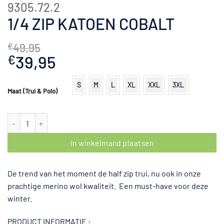
9305.72.2
1/4 ZIP KATOEN COBALT
49,95
€
Oorspronkelijke
39,95
Huidige
€
prijs
prijs
was:
is:
S
M
L
XL
XXL
3XL
Maat (Trui & Polo)
€49,95.
€39,95.
1/4 Zip katoen Cobalt aantal
In winkelmand plaatsen
De trend van het moment de half zip trui, nu ook in onze
prachtige merino wol kwaliteit. Een must-have voor deze
winter.
PRODUCT INFORMATIE :