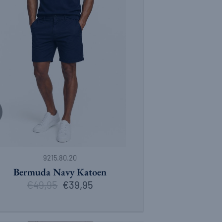
9215.80.20
Bermuda Navy Katoen
€
49,95
Oorspronkelijke
Huidige
€
39,95
prijs
prijs
was:
is:
€49,95.
€39,95.