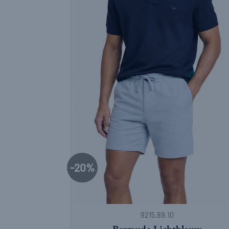
-20%
+
9215.89.10