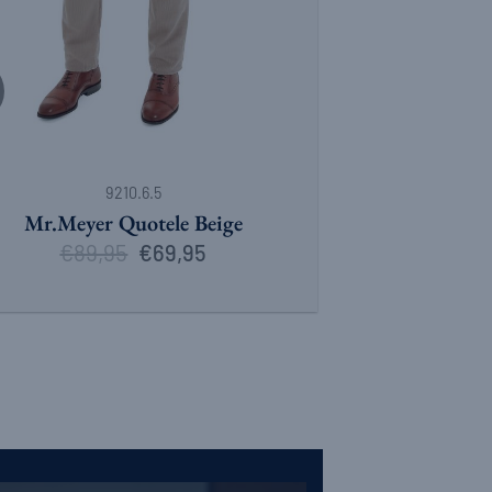
9210.6.5
Mr.Meyer Quotele Beige
€
89,95
Oorspronkelijke
Huidige
€
69,95
prijs
prijs
was:
is:
€89,95.
€69,95.