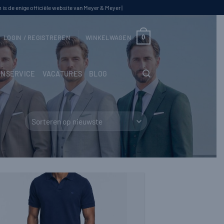
s de enige officiële website van Meyer & Meyer |
0
LOGIN / REGISTREREN
WINKELWAGEN
NSERVICE
VACATURES
BLOG