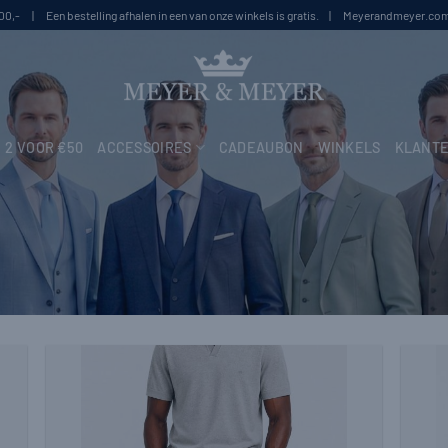
100,- | Een bestelling afhalen in een van onze winkels is gratis. | Meyerandmeyer.com i
2 VOOR €50
ACCESSOIRES
CADEAUBON
WINKELS
KLANTE