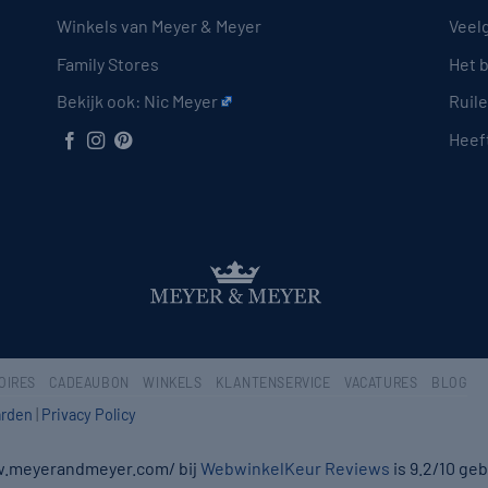
Winkels van Meyer & Meyer
Veel
Family Stores
Het 
Bekijk ook:
Nic Meyer
Ruil
Heeft
OIRES
CADEAUBON
WINKELS
KLANTENSERVICE
VACATURES
BLOG
rden
|
Privacy Policy
w.meyerandmeyer.com/ bij
WebwinkelKeur Reviews
is 9.2/10 ge