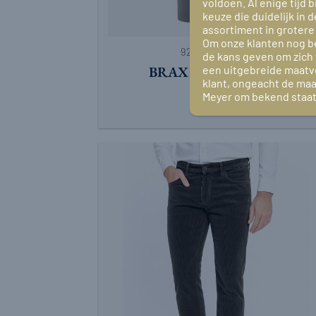
voldoen. Al enige tijd 
keuze die duidelijk in
+
assortiment in grotere
Om onze klanten nog be
9226.95.2/19/20
de kans geven om zich 
een uitgebreide maatvo
BRAX CHUCK OLIJF
klant, ongeacht de ma
€
109,95
Meyer om bekend staat