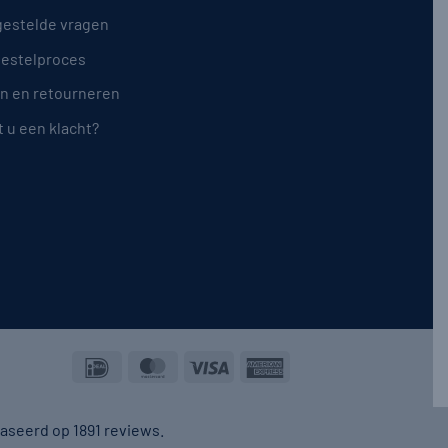
gestelde vragen
bestelproces
en en retourneren
 u een klacht?
IDeal
MasterCard
Visa
American
Express
baseerd op 1891 reviews.