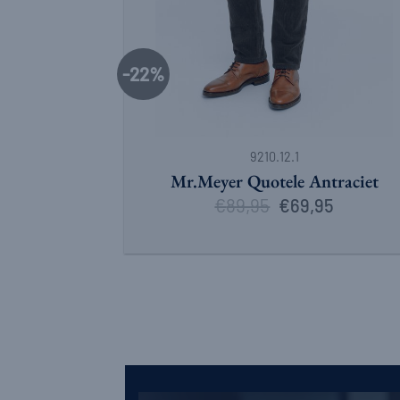
-22%
+
9210.12.1
Mr.Meyer Quotele Antraciet
€
89,95
Oorspronkelijke
Huidige
€
69,95
prijs
prijs
was:
is:
€89,95.
€69,95.