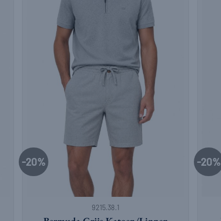
-20%
-20%
+
+
9215.38.1