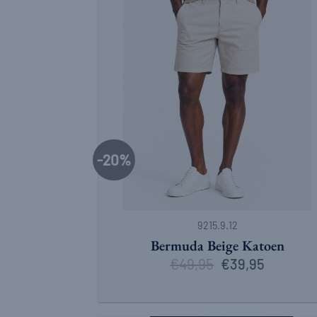
-20%
+
9215.9.12
Bermuda Beige Katoen
€
49,95
Oorspronkelijke
Huidige
€
39,95
prijs
prijs
was:
is:
€49,95.
€39,95.