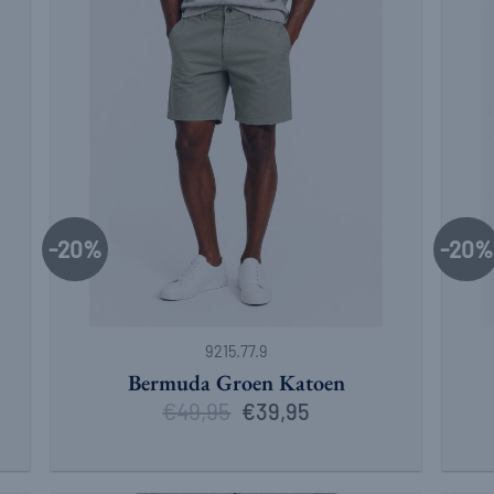
-20%
-20%
+
+
9215.77.9
Bermuda Groen Katoen
€
49,95
Oorspronkelijke
Huidige
€
39,95
prijs
prijs
was:
is:
€49,95.
€39,95.