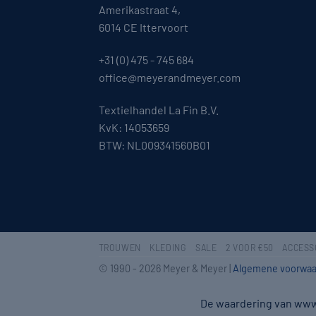
Amerikastraat 4,
6014 CE Ittervoort
+31 (0) 475 - 745 684
office@meyerandmeyer.com
Textielhandel La Fin B.V.
KvK: 14053659
BTW: NL009341560B01
TROUWEN
KLEDING
SALE
2 VOOR €50
ACCESS
© 1990 - 2026 Meyer & Meyer |
Algemene voorwaa
De waardering van ww