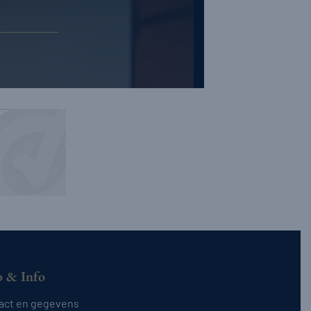
p & Info
act en gegevens