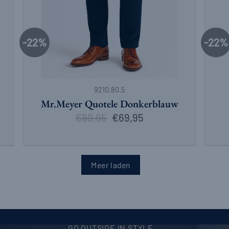
-22%
-22%
+
+
9210.80.5
Mr.Meyer Quotele Donkerblauw
€
89,95
Oorspronkelijke
Huidige
€
69,95
prijs
prijs
was:
is:
€89,95.
€69,95.
Meer laden
GO OUTSIDE IN STYLE