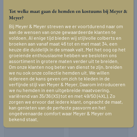
Tot welke maat gaan de hemden en kostuums bij Meyer &
Meyer?
Bij Meyer & Meyer streven we er voortdurend naar om
aan de wensen van onze gewaardeerde klanten te
voldoen. Al enige tijd bieden wij stijlvolle colberts en
broeken aan vanaf maat 46 tot en met maat 34, een
keuze die duidelijk in de smaak valt. Met het oog op het
groeiende enthousiasme hebben we besloten ons
assortiment in grotere maten verder uit te breiden.
Om onze klanten nog beter van dienst te zijn, breiden
A8888 € 30,-
A8888 € 25,-
we nu ook onze collectie hemden uit. We willen
Meyer & Meyer
Meyer & Meyer
iedereen de kans geven om zich te kleden in de
Cadeaubon € 30,-
Cadeaubon € 25,-
verfijnde stijl van Meyer & Meyer. Daarom introduceren
we nu hemden in een uitgebreide maatvoering,
€
30,00
€
25,00
variërend van 35/36 (XS) tot en met 49/50 (4XL). Zo
zorgen we ervoor dat iedere klant, ongeacht de maat,
kan genieten van de perfecte pasvorm en het
ongeëvenaarde comfort waar Meyer & Meyer om
bekend staat.