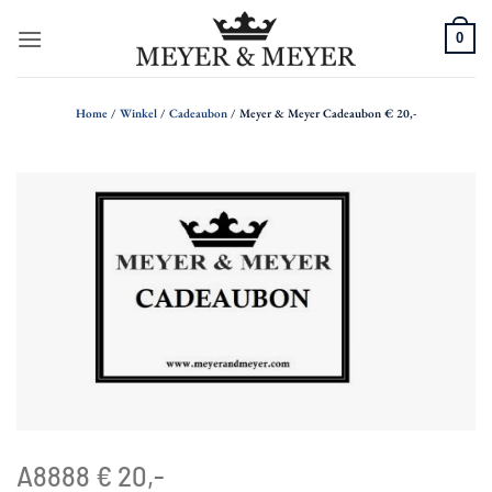
Ga
0
naar
inhoud
Home
/
Winkel
/
Cadeaubon
/
Meyer & Meyer Cadeaubon € 20,-
A8888 € 20,-