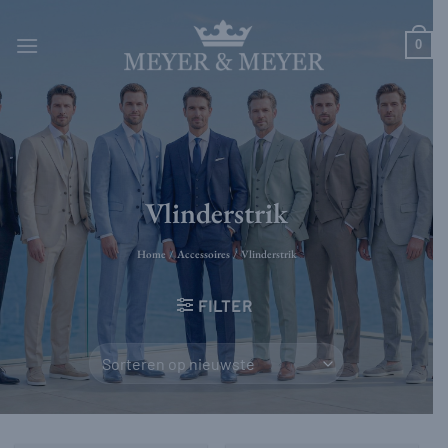
Ga
naar
0
inhoud
Vlinderstrik
Home
/
Accessoires
/
Vlinderstrik
FILTER