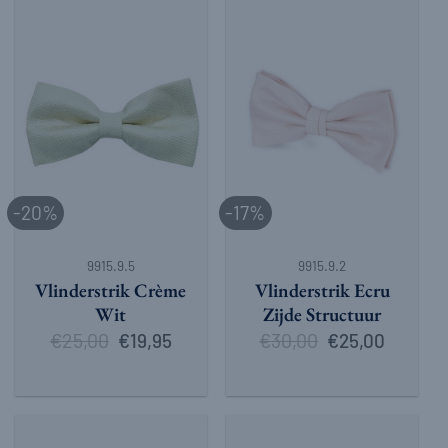
-20%
-17%
9915.9.5
9915.9.2
Vlinderstrik Crème
Vlinderstrik Ecru
Wit
Zijde Structuur
€
25,00
Oorspronkelijke
Huidige
€
30,00
Oorspronkelijke
Huidige
€
19,95
€
25,00
prijs
prijs
prijs
prijs
was:
is:
was:
is:
€25,00.
€19,95.
€30,00.
€25,00.