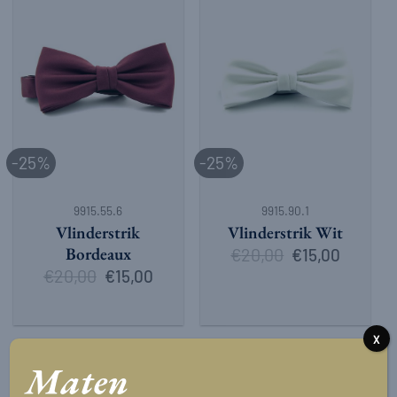
-25%
-25%
9915.55.6
9915.90.1
Vlinderstrik
Vlinderstrik Wit
Bordeaux
€
20,00
Oorspronkelijke
Huidige
€
15,00
prijs
prijs
€
20,00
Oorspronkelijke
Huidige
€
15,00
was:
is:
prijs
prijs
€20,00.
€15,00.
was:
is:
€20,00.
€15,00.
X
Maten