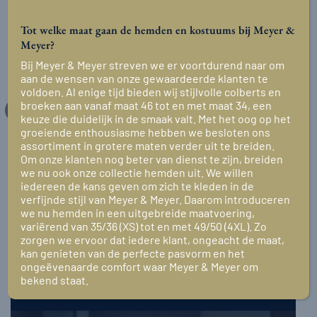
Tot welke maat gaan de hemden en kostuums bij Meyer &
Meyer?
Bij Meyer & Meyer streven we er voortdurend naar om
aan de wensen van onze gewaardeerde klanten te
voldoen. Al enige tijd bieden wij stijlvolle colberts en
broeken aan vanaf maat 46 tot en met maat 34, een
-25%
keuze die duidelijk in de smaak valt. Met het oog op het
groeiende enthousiasme hebben we besloten ons
assortiment in grotere maten verder uit te breiden.
9915.10.12
Om onze klanten nog beter van dienst te zijn, breiden
Vlinderstrik Zwart
we nu ook onze collectie hemden uit. We willen
€
20,00
Oorspronkelijke
Huidige
€
15,00
iedereen de kans geven om zich te kleden in de
prijs
prijs
verfijnde stijl van Meyer & Meyer. Daarom introduceren
was:
is:
€20,00.
€15,00.
we nu hemden in een uitgebreide maatvoering,
variërend van 35/36 (XS) tot en met 49/50 (4XL). Zo
zorgen we ervoor dat iedere klant, ongeacht de maat,
kan genieten van de perfecte pasvorm en het
ongeëvenaarde comfort waar Meyer & Meyer om
bekend staat.