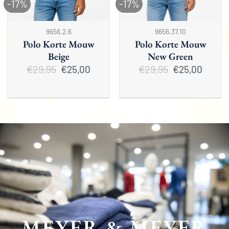
-17%
-17%
9656.2.6
9656.37.10
Polo Korte Mouw
Polo Korte Mouw
Beige
New Green
€
29,95
Oorspronkelijke
Huidige
€
29,95
Oorspronkelijke
Huidige
€
25,00
€
25,00
prijs
prijs
prijs
prijs
was:
is:
was:
is:
.
€29,95.
€25,00.
€29,95.
€25,00.
MEYER & MEYER