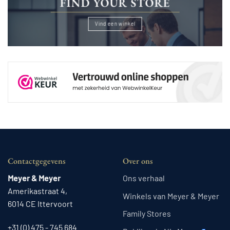
FIND YOUR STORE
Vind een winkel
Contactgegevens
Over ons
Meyer & Meyer
Ons verhaal
Amerikastraat 4,
Winkels van Meyer & Meyer
6014 CE Ittervoort
Family Stores
+31 (0) 475 - 745 684