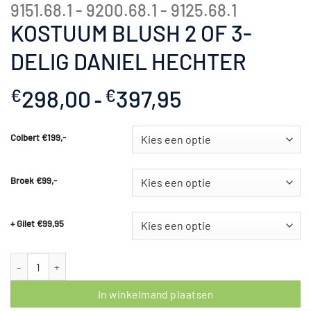
9151.68.1 - 9200.68.1 - 9125.68.1
KOSTUUM BLUSH 2 OF 3-
DELIG DANIEL HECHTER
298,00
397,95
Prijsklasse:
€
€
-
€298,00
tot
Colbert €199,-
€397,95
Broek €99,-
+ Gilet €99,95
Kostuum Blush 2 of 3-Delig Daniel Hechter aantal
In winkelmand plaatsen