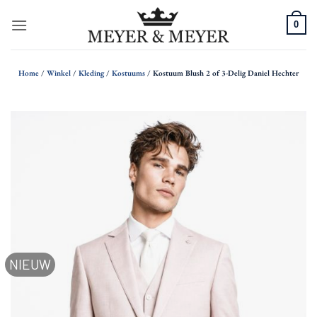
Ga
0
naar
inhoud
Home
/
Winkel
/
Kleding
/
Kostuums
/
Kostuum Blush 2 of 3-Delig Daniel Hechter
NIEUW