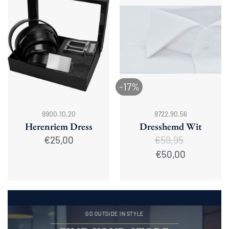
-17%
9900.10.20
9722.90.56
Herenriem Dress
Dresshemd Wit
€
59,95
€
25,00
Oorspronkelijke
Huidige
€
50,00
prijs
prijs
was:
is:
€59,95.
€50,00.
GO OUTSIDE IN STYLE