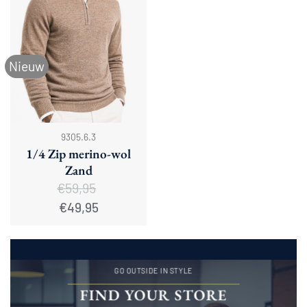
Nieuw
9305.6.3
1/4 Zip merino-wol
Zand
€
59,95
Oorspronkelijke
Huidige
€
49,95
prijs
prijs
was:
is:
€59,95.
€49,95.
GO OUTSIDE IN STYLE
FIND YOUR STORE