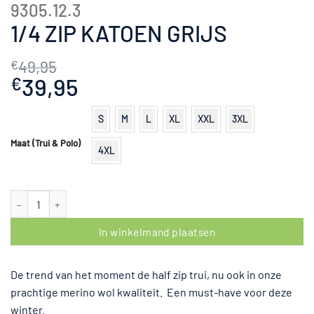
9305.12.3
1/4 ZIP KATOEN GRIJS
49,95
€
Oorspronkelijke
39,95
Huidige
€
prijs
prijs
was:
is:
S
M
L
XL
XXL
3XL
€49,95.
€39,95.
Maat (Trui & Polo)
4XL
1/4 Zip katoen Grijs aantal
In winkelmand plaatsen
De trend van het moment de half zip trui, nu ook in onze
prachtige merino wol kwaliteit. Een must-have voor deze
winter.