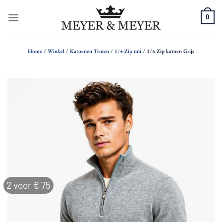
Ga
0
naar
inhoud
Home
/
Winkel
/
Katoenen Truien
/
1/4-Zip uni
/
1/4 Zip katoen Grijs
2 voor € 75