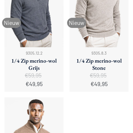
Nieuw
Nieuw
9305.12.2
9305.8.3
1/4 Zip merino-wol
1/4 Zip merino-wol
Grijs
Stone
€
59,95
€
59,95
Oorspronkelijke
Huidige
Oorspronkelijke
Huidige
€
49,95
€
49,95
prijs
prijs
prijs
prijs
was:
is:
was:
is:
€59,95.
€49,95.
€59,95.
€49,95.