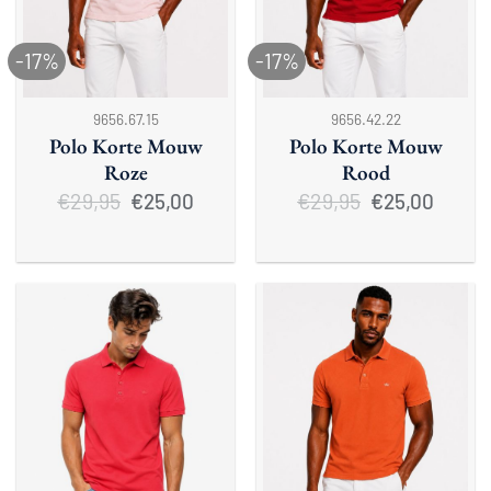
-17%
-17%
9656.67.15
9656.42.22
Polo Korte Mouw
Polo Korte Mouw
Roze
Rood
€
29,95
Oorspronkelijke
Huidige
€
29,95
Oorspronkelijke
Huidige
€
25,00
€
25,00
prijs
prijs
prijs
prijs
was:
is:
was:
is:
€29,95.
€25,00.
€29,95.
€25,00.