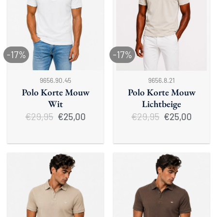
-17%
-17%
9656.90.45
9656.8.21
Polo Korte Mouw
Polo Korte Mouw
Wit
Lichtbeige
€
29,95
Oorspronkelijke
Huidige
€
29,95
Oorspronkelijke
Huidige
€
25,00
€
25,00
prijs
prijs
prijs
prijs
was:
is:
was:
is:
€29,95.
€25,00.
€29,95.
€25,00.