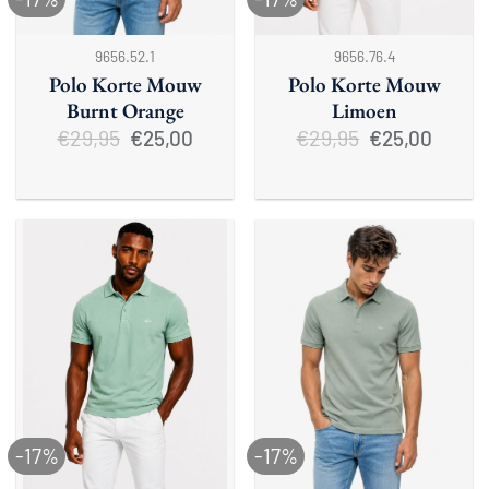
9656.52.1
9656.76.4
Polo Korte Mouw
Polo Korte Mouw
Burnt Orange
Limoen
€
29,95
Oorspronkelijke
Huidige
€
29,95
Oorspronkelijke
Huidige
€
25,00
€
25,00
prijs
prijs
prijs
prijs
was:
is:
was:
is:
€29,95.
€25,00.
€29,95.
€25,00.
-17%
-17%