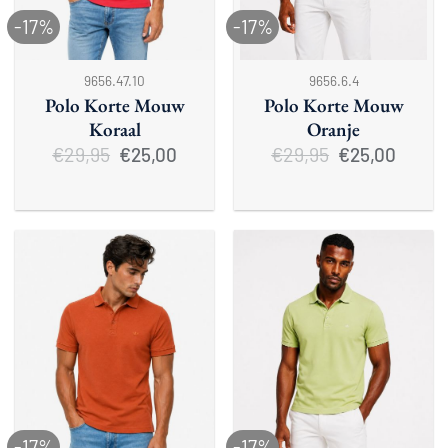
-17%
-17%
9656.47.10
9656.6.4
Polo Korte Mouw
Polo Korte Mouw
Koraal
Oranje
€
29,95
Oorspronkelijke
Huidige
€
29,95
Oorspronkelijke
Huidige
€
25,00
€
25,00
prijs
prijs
prijs
prijs
was:
is:
was:
is:
€29,95.
€25,00.
€29,95.
€25,00.
-17%
-17%