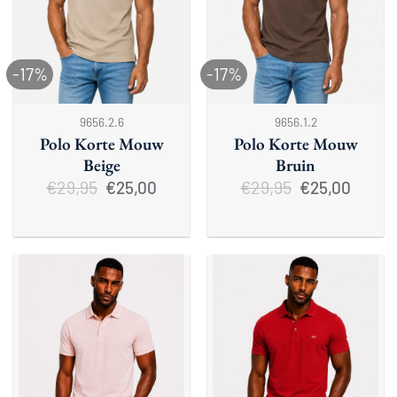
-17%
-17%
9656.2.6
9656.1.2
Polo Korte Mouw
Polo Korte Mouw
Beige
Bruin
€
29,95
Oorspronkelijke
Huidige
€
29,95
Oorspronkelijke
Huidige
€
25,00
€
25,00
prijs
prijs
prijs
prijs
was:
is:
was:
is:
€29,95.
€25,00.
€29,95.
€25,00.