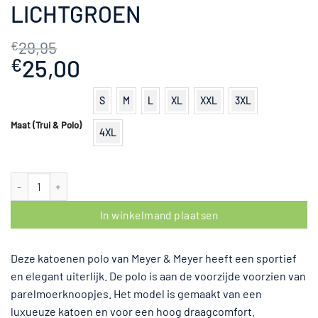
LICHTGROEN
29,95
€
Oorspronkelijke
25,00
Huidige
€
prijs
prijs
was:
is:
S
M
L
XL
XXL
3XL
€29,95.
€25,00.
Maat (Trui & Polo)
4XL
Polo Korte Mouw Lichtgroen aantal
In winkelmand plaatsen
Deze katoenen polo van Meyer & Meyer heeft een sportief
en elegant uiterlijk. De polo is aan de voorzijde voorzien van
parelmoerknoopjes. Het model is gemaakt van een
luxueuze katoen en voor een hoog draagcomfort.