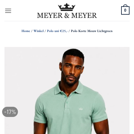
Ga
0
naar
inhoud
Home
/
Winkel
/
Polo uni €25,-
/
Polo Korte Mouw Lichtgroen
-17%