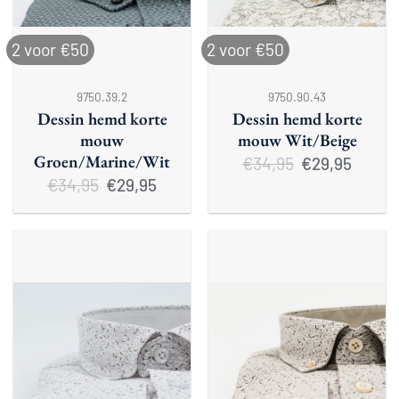
2 voor €50
2 voor €50
9750.39.2
9750.90.43
Dessin hemd korte
Dessin hemd korte
mouw
mouw Wit/Beige
Groen/Marine/Wit
€
34,95
Oorspronkelijke
Huidige
€
29,95
prijs
prijs
€
34,95
Oorspronkelijke
Huidige
€
29,95
was:
is:
prijs
prijs
€34,95.
€29,95.
was:
is:
€34,95.
€29,95.