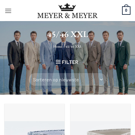
Ga
0
naar
inhoud
45/46 XXL
Home
/
45/46 XXL
FILTER