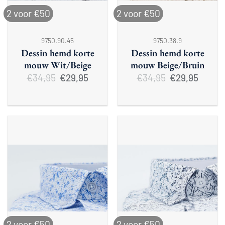
2 voor €50
2 voor €50
9750.90.45
9750.38.9
Dessin hemd korte
Dessin hemd korte
mouw Wit/Beige
mouw Beige/Bruin
€
34,95
Oorspronkelijke
Huidige
€
34,95
Oorspronkelijke
Huidige
€
29,95
€
29,95
prijs
prijs
prijs
prijs
was:
is:
was:
is:
€34,95.
€29,95.
€34,95.
€29,95.
2 voor €50
2 voor €50