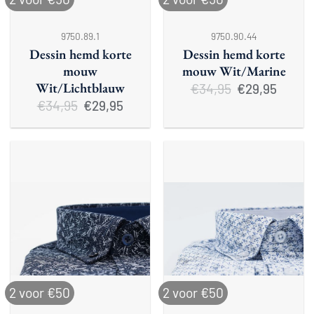
9750.89.1
9750.90.44
Dessin hemd korte
Dessin hemd korte
mouw
mouw Wit/Marine
Wit/Lichtblauw
€
34,95
Oorspronkelijke
Huidige
€
29,95
prijs
prijs
€
34,95
Oorspronkelijke
Huidige
€
29,95
was:
is:
prijs
prijs
€34,95.
€29,95.
was:
is:
€34,95.
€29,95.
2 voor €50
2 voor €50