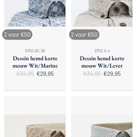
2 voor €50
2 voor €50
9750.80.38
9750.6.4
Dessin hemd korte
Dessin hemd korte
mouw Wit/Marine
mouw Wit/Lever
€
34,95
Oorspronkelijke
Huidige
€
34,95
Oorspronkelijke
Huidige
€
29,95
€
29,95
prijs
prijs
prijs
prijs
was:
is:
was:
is:
€34,95.
€29,95.
€34,95.
€29,95.