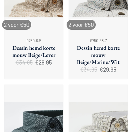
2 voor €50
2 voor €50
9750.6.5
9750.38.7
Dessin hemd korte
Dessin hemd korte
mouw Beige/Lever
mouw
Beige/Marine/Wit
€
34,95
Oorspronkelijke
Huidige
€
29,95
prijs
prijs
€
34,95
Oorspronkelijke
Huidige
€
29,95
was:
is:
prijs
prijs
€34,95.
€29,95.
was:
is:
€34,95.
€29,95.