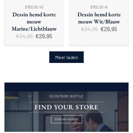
9750.81.43
9750.81.41
Dessin hemd korte
Dessin hemd korte
mouw
mouw Wit/Blauw
Marine/Lichtblauw
€
34,95
Oorspronkelijke
Huidige
€
29,95
prijs
prijs
€
34,95
Oorspronkelijke
Huidige
€
29,95
was:
is:
prijs
prijs
€34,95.
€29,95.
was:
is:
€34,95.
€29,95.
Meer laden
GO OUTSIDE IN STYLE
FIND YOUR STORE
Vind een winkel