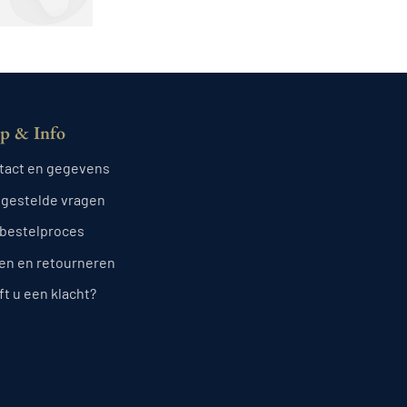
p & Info
tact en gegevens
lgestelde vragen
 bestelproces
len en retourneren
t u een klacht?