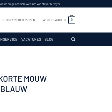
s de enige officiële website van Meyer & Meyer |
0
LOGIN / REGISTREREN
WINKELWAGEN
NSERVICE
VACATURES
BLOG
 KORTE MOUW
TBLAUW