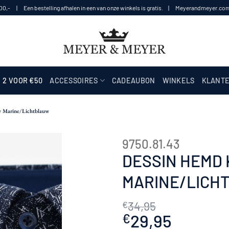
100,- | Een bestelling afhalen in een van onze winkels is gratis. | Meyerandmeyer.com i
2 VOOR €50
ACCESSOIRES
CADEAUBON
WINKELS
KLANTE
 Marine/Lichtblauw
9750.81.43
DESSIN HEMD
MARINE/LICH
34,95
€
Oorspronkelijke
29,95
Huidige
€