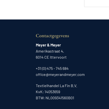
Contactgegevens
Meyer & Meyer
Amerikastraat 4,
6014 CE Ittervoort
+31 (0) 475 - 745 684
office@meyerandmeyer.com
Textielhandel La Fin B.V.
KvK: 14053659
BTW: NL009341560B01