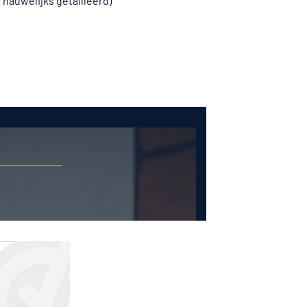
t nauwelijks getailleerd)