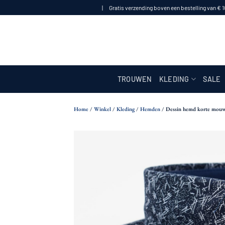
Ga
| Gratis verzending boven een bestelling van € 
naar
inhoud
TROUWEN
KLEDING
SALE
Home
/
Winkel
/
Kleding
/
Hemden
/
Dessin hemd korte mouw