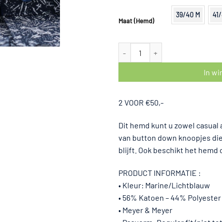
prijs
prijs
was:
is:
39/40 M
41
Maat (Hemd)
€34,95.
€29,95.
Dessin hemd korte mouw Marine/
In w
2 VOOR €50,-
Dit hemd kunt u zowel casual a
van button down knoopjes die 
blijft. Ook beschikt het hemd 
PRODUCT INFORMATIE :
• Kleur: Marine/Lichtblauw
• 56% Katoen – 44% Polyester
• Meyer & Meyer