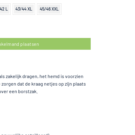
/42 L
43/44 XL
45/46 XXL
Lichtblauw aantal
inkelmand plaatsen
ls zakelijk dragen, het hemd is voorzien
zorgen dat de kraag netjes op zijn plaats
over een borstzak.