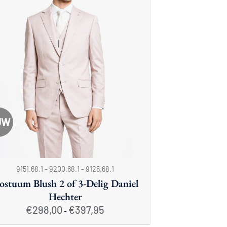
UW
9151.68.1 - 9200.68.1 - 9125.68.1
ostuum Blush 2 of 3-Delig Daniel
Hechter
Prijsklasse:
€
298,00
€
397,95
-
€298,00
tot