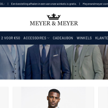
100,- | Een bestelling afhalen in een van onze winkels is gratis. | Meyerandmeyer.com i
2 VOOR €50
ACCESSOIRES
CADEAUBON
WINKELS
KLANTE