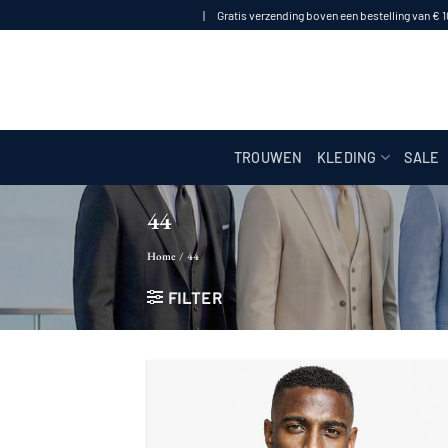
Ga
| Gratis verzending boven een bestelling van € 
naar
inhoud
TROUWEN
KLEDING
SALE
44
Home
/
44
FILTER