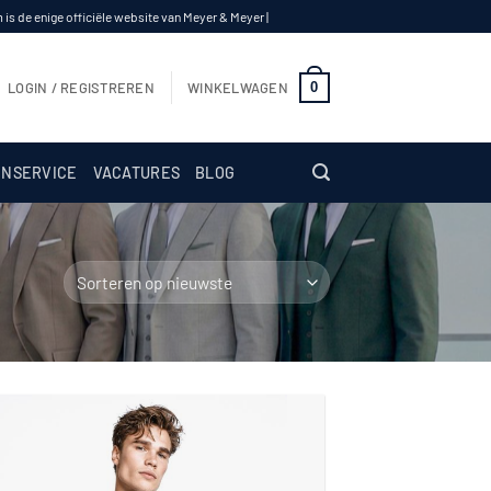
s de enige officiële website van Meyer & Meyer |
0
LOGIN / REGISTREREN
WINKELWAGEN
NSERVICE
VACATURES
BLOG