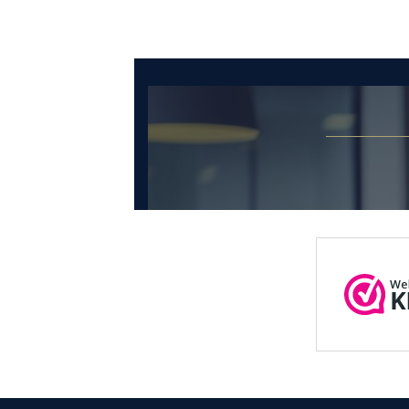
€397,95