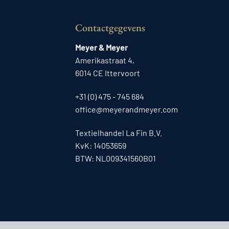
Contactgegevens
Meyer & Meyer
Amerikastraat 4,
6014 CE Ittervoort
+31 (0) 475 - 745 684
office@meyerandmeyer.com
Textielhandel La Fin B.V.
KvK: 14053659
BTW: NL009341560B01