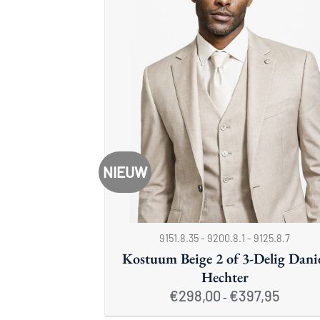
NIEUW
+
9151.8.35 - 9200.8.1 - 9125.8.7
Kostuum Beige 2 of 3-Delig Dani
Hechter
Prijsklas
€
298,00
€
397,95
-
€298,00
tot