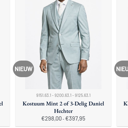
NIEUW
NIE
+
+
9151.63.1 - 9200.63.1 - 9125.63.1
el
Kostuum Mint 2 of 3-Delig Daniel
K
Hechter
se:
Prijsklasse:
€
298,00
€
397,95
-
€298,00
tot