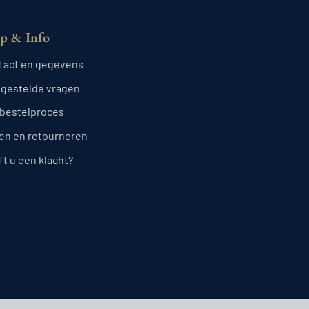
p & Info
tact en gegevens
lgestelde vragen
 bestelproces
len en retourneren
t u een klacht?