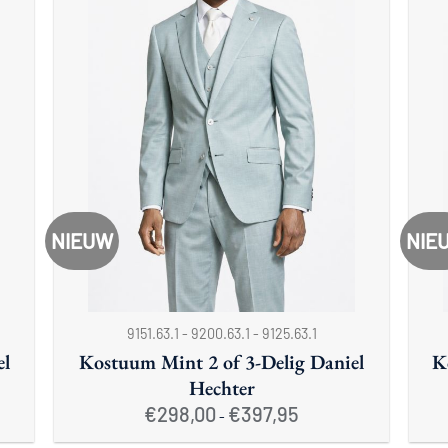
NIEUW
NIE
+
+
9151.63.1 - 9200.63.1 - 9125.63.1
el
Kostuum Mint 2 of 3-Delig Daniel
K
Hechter
se:
Prijsklasse:
€
298,00
€
397,95
-
€298,00
tot