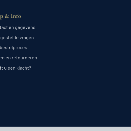
p & Info
tact en gegevens
lgestelde vragen
 bestelproces
len en retourneren
t u een klacht?