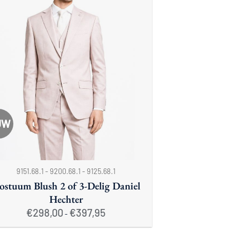
UW
9151.68.1 - 9200.68.1 - 9125.68.1
ostuum Blush 2 of 3-Delig Daniel
Hechter
Prijsklasse:
€
298,00
€
397,95
-
€298,00
tot