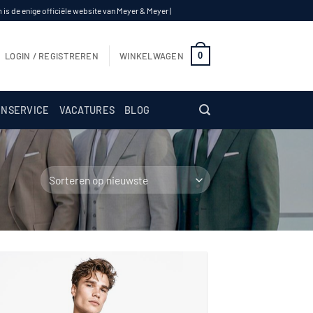
s de enige officiële website van Meyer & Meyer |
0
LOGIN / REGISTREREN
WINKELWAGEN
NSERVICE
VACATURES
BLOG