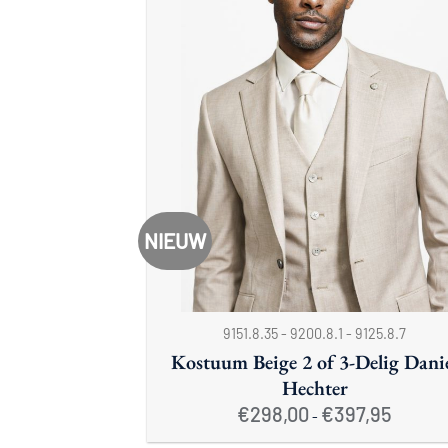
NIEUW
+
9151.8.35 - 9200.8.1 - 9125.8.7
Kostuum Beige 2 of 3-Delig Dani
Hechter
Prijsklas
€
298,00
€
397,95
-
€298,00
tot