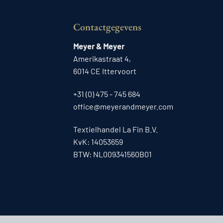
Contactgegevens
Meyer & Meyer
Amerikastraat 4,
6014 CE Ittervoort
+31 (0) 475 - 745 684
office@meyerandmeyer.com
Textielhandel La Fin B.V.
KvK: 14053659
BTW: NL009341560B01