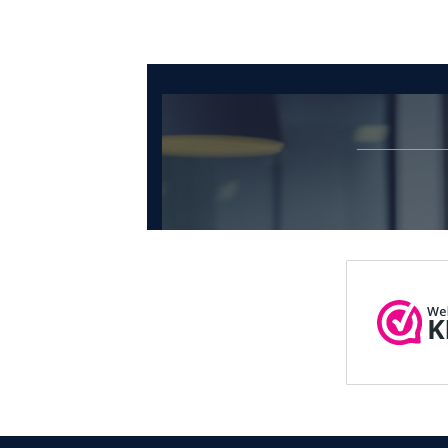
€397,95