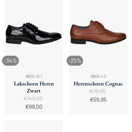
-34%
-25%
9800.10.1
9800.4.2
Lakschoen Heren
Herenschoen Cognac
Zwart
€
79,95
€
149,00
Oorspronkelijke
Huidige
€
59,95
prijs
prijs
Oorspronkelijke
Huidige
€
99,00
was:
is:
prijs
prijs
€79,95.
€59,95.
was:
is:
€149,00.
€99,00.