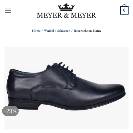
Ga
0
naar
inhoud
Home
/
Winkel
/
Schoenen
/
Herenschoen Blauw
-29%