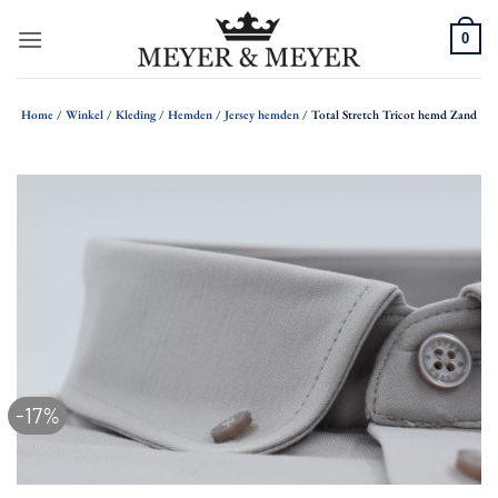
Ga
0
naar
inhoud
Home
/
Winkel
/
Kleding
/
Hemden
/
Jersey hemden
/
Total Stretch Tricot hemd Zand
-17%