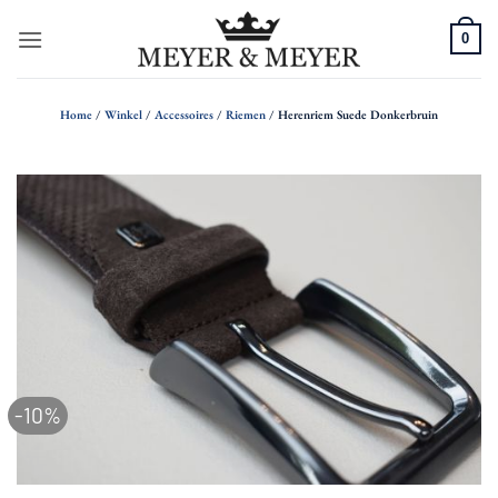
Ga
0
naar
inhoud
Home
/
Winkel
/
Accessoires
/
Riemen
/
Herenriem Suede Donkerbruin
-10%