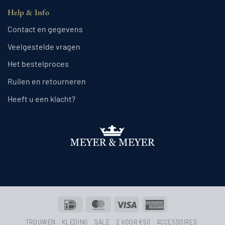
Help & Info
Contact en gegevens
Veelgestelde vragen
Het bestelproces
Ruilen en retourneren
Heeft u een klacht?
IDeal
MasterCard
Visa
American
Express
TROUWEN
KLEDING
SALE
2 VOOR €50
ACCESSOIRES