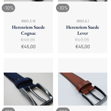
-10%
-10%
9900.3.16
9900.6.1
Herenriem Suede
Herenriem Suede
Cognac
Lever
€
49,95
€
49,95
Oorspronkelijke
Huidige
Oorspronkelijke
Huidige
€
45,00
€
45,00
prijs
prijs
prijs
prijs
was:
is:
was:
is:
€49,95.
€45,00.
€49,95.
€45,00.