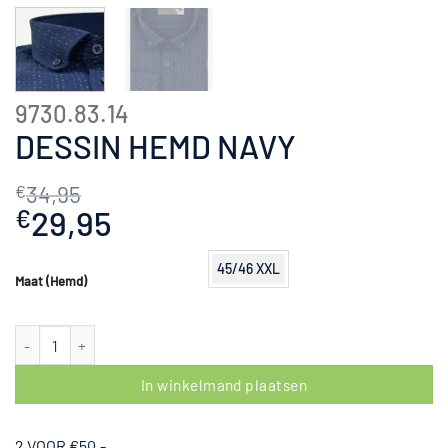
9730.83.14
DESSIN HEMD NAVY
34,95
€
Oorspronkelijke
29,95
Huidige
€
prijs
prijs
was:
is:
45/46 XXL
Maat (Hemd)
€34,95.
€29,95.
Dessin hemd Navy aantal
In winkelmand plaatsen
2 VOOR €50,-