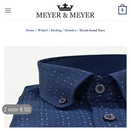
Ga
0
naar
inhoud
Home
/
Winkel
/
Kleding
/
Hemden
/
Dessin hemd Navy
2 voor € 50