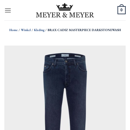
Ga
0
naar
inhoud
Home
/
Winkel
/
Kleding
/
BRAX CADIZ MASTERPIECE DARKSTONEWASH