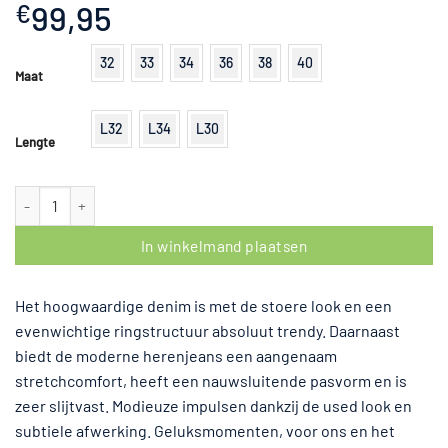
99,95
€
32
33
34
36
38
40
Maat
L32
L34
L30
Lengte
BRAX CADIZ MASTERPIECE DARKSTONEWASH aantal
In winkelmand plaatsen
Het hoogwaardige denim is met de stoere look en een
evenwichtige ringstructuur absoluut trendy. Daarnaast
biedt de moderne herenjeans een aangenaam
stretchcomfort, heeft een nauwsluitende pasvorm en is
zeer slijtvast. Modieuze impulsen dankzij de used look en
subtiele afwerking. Geluksmomenten, voor ons en het