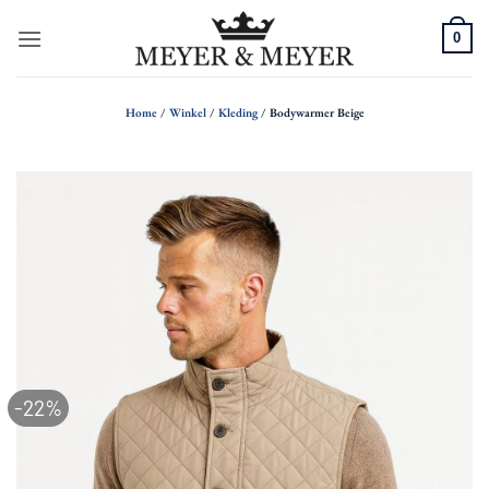
Ga
0
naar
inhoud
Home
/
Winkel
/
Kleding
/
Bodywarmer Beige
-22%