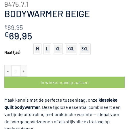
9475.7.1
BODYWARMER BEIGE
89,95
€
Oorspronkelijke
69,95
Huidige
€
prijs
prijs
was:
is:
M
L
XL
XXL
3XL
Maat (jas)
€89,95.
€69,95.
Bodywarmer Beige aantal
In winkelmand plaatsen
Maak kennis met de perfecte tussenlaag: onze
klassieke
quilt bodywarmer
. Deze tijdloze essential combineert een
verfijnde uitstraling met praktische warmte — ideaal voor
de overgangsseizoenen of als stijlvolle extra laag op
koelere dagen.