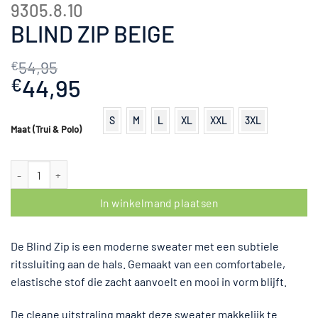
9305.8.10
BLIND ZIP BEIGE
54,95
€
Oorspronkelijke
44,95
Huidige
€
prijs
prijs
was:
is:
S
M
L
XL
XXL
3XL
Maat (Trui & Polo)
€54,95.
€44,95.
Blind Zip Beige aantal
In winkelmand plaatsen
De Blind Zip is een moderne sweater met een subtiele
ritssluiting aan de hals. Gemaakt van een comfortabele,
elastische stof die zacht aanvoelt en mooi in vorm blijft.
De cleane uitstraling maakt deze sweater makkelijk te