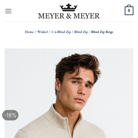
Ga
0
naar
inhoud
Home
/
Winkel
/
1/4-Blind Zip
/
Blind Zip
/
Blind Zip Beige
-18%