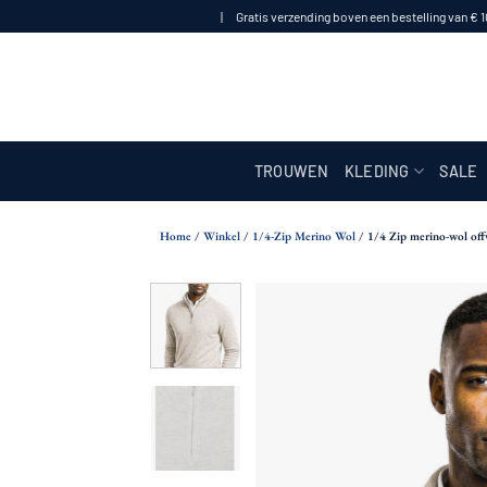
Ga
| Gratis verzending boven een bestelling van € 
naar
inhoud
TROUWEN
KLEDING
SALE
Home
/
Winkel
/
1/4-Zip Merino Wol
/
1/4 Zip merino-wol off