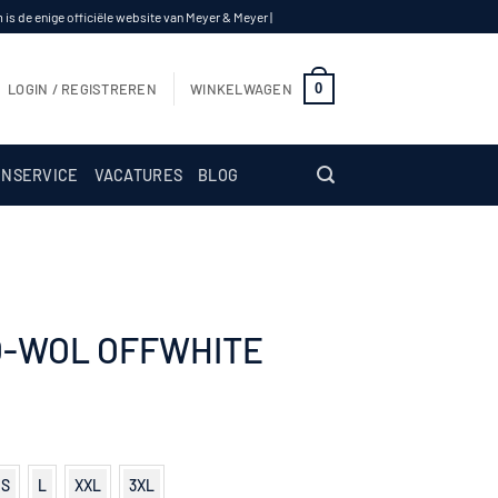
s de enige officiële website van Meyer & Meyer |
0
LOGIN / REGISTREREN
WINKELWAGEN
NSERVICE
VACATURES
BLOG
NO-WOL OFFWHITE
S
L
XXL
3XL