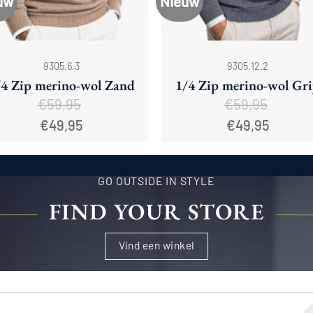
uw
Nieuw
+
9305.6.3
9305.12.2
/4 Zip merino-wol Zand
1/4 Zip merino-wol Gri
€
59,95
€
59,95
Oorspronkelijke
Huidige
Oorspronkelijke
Huidige
€
49,95
€
49,95
prijs
prijs
prijs
prijs
was:
is:
was:
is:
€59,95.
€49,95.
€59,95.
€49,95.
GO OUTSIDE IN STYLE
FIND YOUR STORE
Vind een winkel