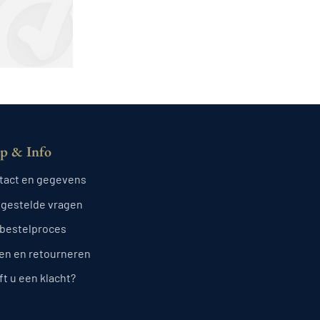
p & Info
tact en gegevens
lgestelde vragen
 bestelproces
len en retourneren
t u een klacht?