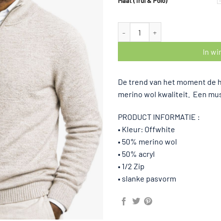
Maat (Trui & Polo)
€59,95.
€49,95.
1/4 Zip merino-wol offwhite aanta
In w
De trend van het moment de hal
merino wol kwaliteit. Een mu
PRODUCT INFORMATIE :
• Kleur: Offwhite
• 50% merino wol
• 50% acryl
• 1/2 Zip
• slanke pasvorm