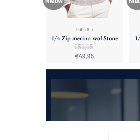
Nieuw
Nie
+
+
9305.8.3
1/4 Zip merino-wol Stone
1
€
59,95
Oorspronkelijke
Huidige
€
49,95
prijs
prijs
was:
is:
€59,95.
€49,95.