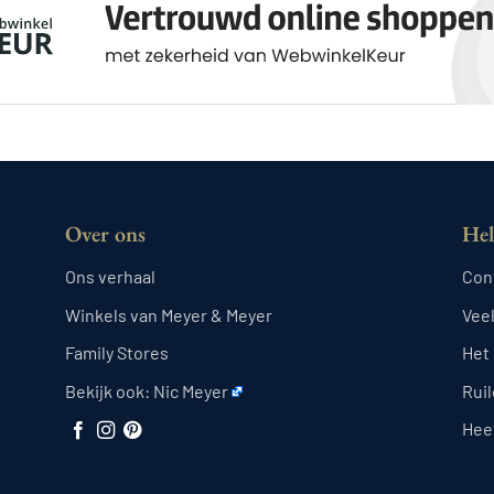
Over ons
Hel
Ons verhaal
Con
Winkels van Meyer & Meyer
Vee
Family Stores
Het
Bekijk ook:
Nic Meyer
Rui
Heef